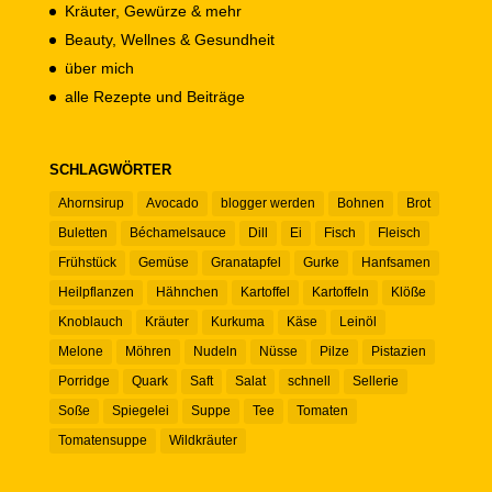
Kräuter, Gewürze & mehr
Beauty, Wellnes & Gesundheit
über mich
alle Rezepte und Beiträge
SCHLAGWÖRTER
Ahornsirup
Avocado
blogger werden
Bohnen
Brot
Buletten
Béchamelsauce
Dill
Ei
Fisch
Fleisch
Frühstück
Gemüse
Granatapfel
Gurke
Hanfsamen
Heilpflanzen
Hähnchen
Kartoffel
Kartoffeln
Klöße
Knoblauch
Kräuter
Kurkuma
Käse
Leinöl
Melone
Möhren
Nudeln
Nüsse
Pilze
Pistazien
Porridge
Quark
Saft
Salat
schnell
Sellerie
Soße
Spiegelei
Suppe
Tee
Tomaten
Tomatensuppe
Wildkräuter