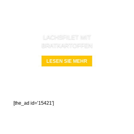
LACHSFILET MIT
BRATKARTOFFEN
LESEN SIE MEHR
[the_ad id=’15421′]