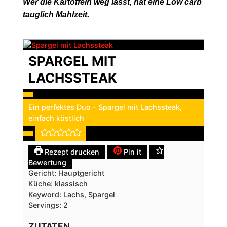
Wer die Kartoffeln weg lässt, hat eine Low carb
tauglich Mahlzeit.
SPARGEL MIT
LACHSSTEAK
Ein perfektes Duo - Spargel mit Lachssteak,
einfach köstlich
Rezept drucken
Pin it
Bewertung
Gericht:
Hauptgericht
Küche:
klassisch
Keyword:
Lachs, Spargel
Servings:
2
ZUTATEN