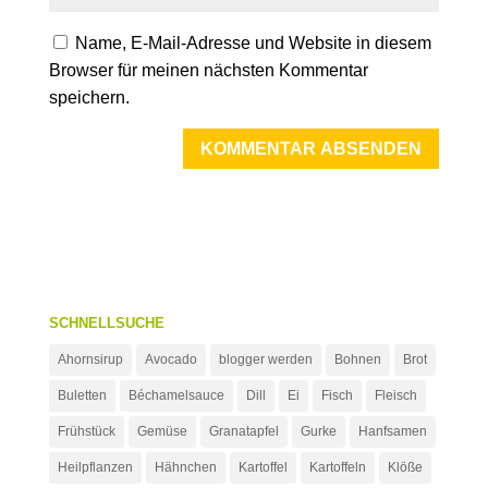
Name, E-Mail-Adresse und Website in diesem
Browser für meinen nächsten Kommentar
speichern.
SCHNELLSUCHE
Ahornsirup
Avocado
blogger werden
Bohnen
Brot
Buletten
Béchamelsauce
Dill
Ei
Fisch
Fleisch
Frühstück
Gemüse
Granatapfel
Gurke
Hanfsamen
Heilpflanzen
Hähnchen
Kartoffel
Kartoffeln
Klöße