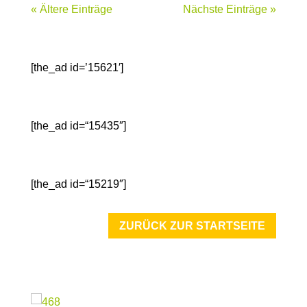
« Ältere Einträge
Nächste Einträge »
[the_ad id=’15621′]
[the_ad id=“15435″]
[the_ad id=“15219″]
ZURÜCK ZUR STARTSEITE