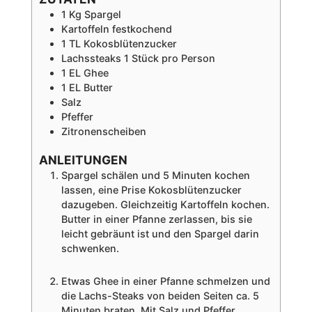
1
Kg
Spargel
Kartoffeln
festkochend
1
TL
Kokosblütenzucker
Lachssteaks
1 Stück pro Person
1
EL
Ghee
1
EL
Butter
Salz
Pfeffer
Zitronenscheiben
ANLEITUNGEN
Spargel schälen und 5 Minuten kochen
lassen, eine Prise Kokosblütenzucker
dazugeben. Gleichzeitig Kartoffeln kochen.
Butter in einer Pfanne zerlassen, bis sie
leicht gebräunt ist und den Spargel darin
schwenken.
Etwas Ghee in einer Pfanne schmelzen und
die Lachs-Steaks von beiden Seiten ca. 5
Minuten braten. Mit Salz und Pfeffer