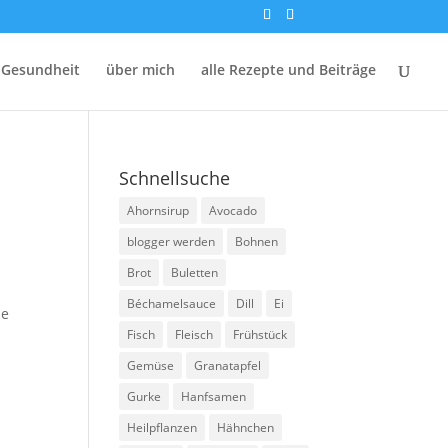
 Gesundheit
über mich
alle Rezepte und Beiträge
Schnellsuche
Ahornsirup
Avocado
blogger werden
Bohnen
Brot
Buletten
Béchamelsauce
Dill
Ei
ne
Fisch
Fleisch
Frühstück
Gemüse
Granatapfel
Gurke
Hanfsamen
Heilpflanzen
Hähnchen