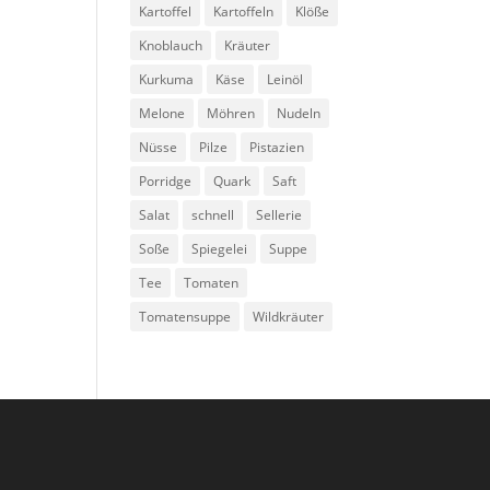
Kartoffel
Kartoffeln
Klöße
Knoblauch
Kräuter
Kurkuma
Käse
Leinöl
Melone
Möhren
Nudeln
Nüsse
Pilze
Pistazien
Porridge
Quark
Saft
Salat
schnell
Sellerie
Soße
Spiegelei
Suppe
Tee
Tomaten
Tomatensuppe
Wildkräuter