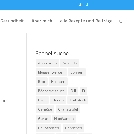
 Gesundheit
über mich
alle Rezepte und Beiträge
Schnellsuche
Ahornsirup
Avocado
blogger werden
Bohnen
Brot
Buletten
Béchamelsauce
Dill
Ei
Fisch
Fleisch
Frühstück
mine
Gemüse
Granatapfel
Gurke
Hanfsamen
Heilpflanzen
Hähnchen