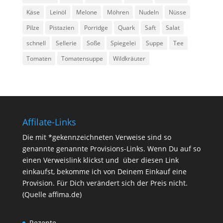
Käse
Leinöl
Melone
Möhren
Nudeln
Nüsse
Pilze
Pistazien
Porridge
Quark
Saft
Salat
schnell
Sellerie
Soße
Spiegelei
Suppe
Tee
Tomaten
Tomatensuppe
Wildkräuter
Affilate-Links
Die mit *gekennzeichneten Verweise sind so
genannte genannte Provisions-Links. Wenn Du auf so
einen Verweislink klickst und über diesen Link
einkaufst, bekomme ich von Deinem Einkauf eine
Provision. Für Dich verändert sich der Preis nicht.
(Quelle affima.de)
Rezepte