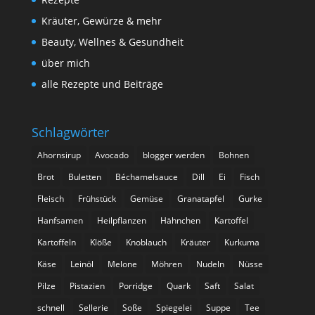
Kräuter, Gewürze & mehr
Beauty, Wellnes & Gesundheit
über mich
alle Rezepte und Beiträge
Schlagwörter
Ahornsirup
Avocado
blogger werden
Bohnen
Brot
Buletten
Béchamelsauce
Dill
Ei
Fisch
Fleisch
Frühstück
Gemüse
Granatapfel
Gurke
Hanfsamen
Heilpflanzen
Hähnchen
Kartoffel
Kartoffeln
Klöße
Knoblauch
Kräuter
Kurkuma
Käse
Leinöl
Melone
Möhren
Nudeln
Nüsse
Pilze
Pistazien
Porridge
Quark
Saft
Salat
schnell
Sellerie
Soße
Spiegelei
Suppe
Tee