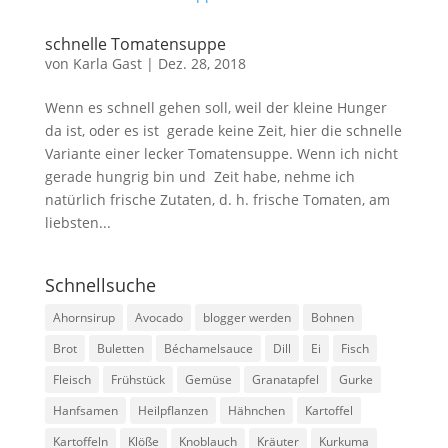
schnelle Tomatensuppe
von
Karla Gast
|
Dez. 28, 2018
Wenn es schnell gehen soll, weil der kleine Hunger
da ist, oder es ist gerade keine Zeit, hier die schnelle
Variante einer lecker Tomatensuppe. Wenn ich nicht
gerade hungrig bin und Zeit habe, nehme ich
natürlich frische Zutaten, d. h. frische Tomaten, am
liebsten...
Schnellsuche
Ahornsirup
Avocado
blogger werden
Bohnen
Brot
Buletten
Béchamelsauce
Dill
Ei
Fisch
Fleisch
Frühstück
Gemüse
Granatapfel
Gurke
Hanfsamen
Heilpflanzen
Hähnchen
Kartoffel
Kartoffeln
Klöße
Knoblauch
Kräuter
Kurkuma