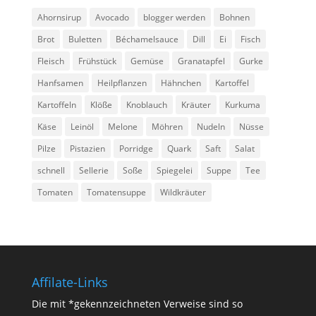
Ahornsirup
Avocado
blogger werden
Bohnen
Brot
Buletten
Béchamelsauce
Dill
Ei
Fisch
Fleisch
Frühstück
Gemüse
Granatapfel
Gurke
Hanfsamen
Heilpflanzen
Hähnchen
Kartoffel
Kartoffeln
Klöße
Knoblauch
Kräuter
Kurkuma
Käse
Leinöl
Melone
Möhren
Nudeln
Nüsse
Pilze
Pistazien
Porridge
Quark
Saft
Salat
schnell
Sellerie
Soße
Spiegelei
Suppe
Tee
Tomaten
Tomatensuppe
Wildkräuter
Affilate-Links
Die mit *gekennzeichneten Verweise sind so