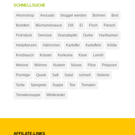
SCHNELLSUCHE
Ahornsirup
Avocado
blogger werden
Bohnen
Brot
Buletten
Béchamelsauce
Dill
Ei
Fisch
Fleisch
Frühstück
Gemüse
Granatapfel
Gurke
Hanfsamen
Heilpflanzen
Hähnchen
Kartoffel
Kartoffeln
Klöße
Knoblauch
Kräuter
Kurkuma
Käse
Leinöl
Melone
Möhren
Nudeln
Nüsse
Pilze
Pistazien
Porridge
Quark
Saft
Salat
schnell
Sellerie
Soße
Spiegelei
Suppe
Tee
Tomaten
Tomatensuppe
Wildkräuter
AFFILATE-LINKS