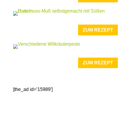
ZUM REZEPT
ZUM REZEPT
[the_ad id=’15989′]
WERBUNG
Weiterleitung zu Amazon