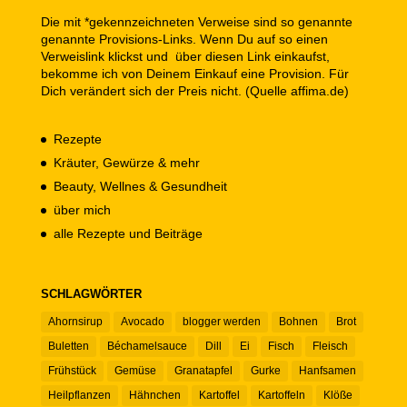
Die mit *gekennzeichneten Verweise sind so genannte
genannte Provisions-Links. Wenn Du auf so einen
Verweislink klickst und über diesen Link einkaufst,
bekomme ich von Deinem Einkauf eine Provision. Für
Dich verändert sich der Preis nicht. (Quelle affima.de)
Rezepte
Kräuter, Gewürze & mehr
Beauty, Wellnes & Gesundheit
über mich
alle Rezepte und Beiträge
SCHLAGWÖRTER
Ahornsirup
Avocado
blogger werden
Bohnen
Brot
Buletten
Béchamelsauce
Dill
Ei
Fisch
Fleisch
Frühstück
Gemüse
Granatapfel
Gurke
Hanfsamen
Heilpflanzen
Hähnchen
Kartoffel
Kartoffeln
Klöße