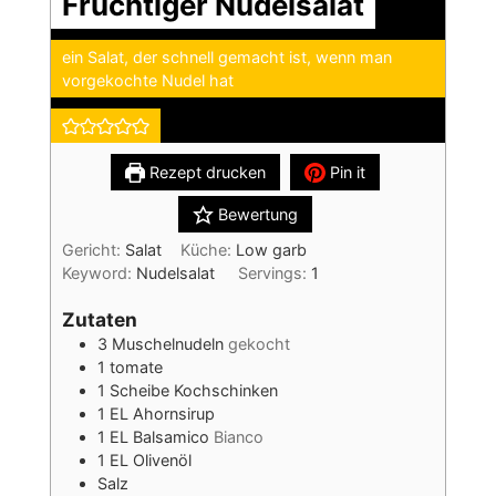
Fruchtiger Nudelsalat
ein Salat, der schnell gemacht ist, wenn man
vorgekochte Nudel hat
Rezept drucken
Pin it
Bewertung
Gericht:
Salat
Küche:
Low garb
Keyword:
Nudelsalat
Servings:
1
Zutaten
3
Muschelnudeln
gekocht
1
tomate
1
Scheibe
Kochschinken
1
EL
Ahornsirup
1
EL
Balsamico
Bianco
1
EL
Olivenöl
Salz