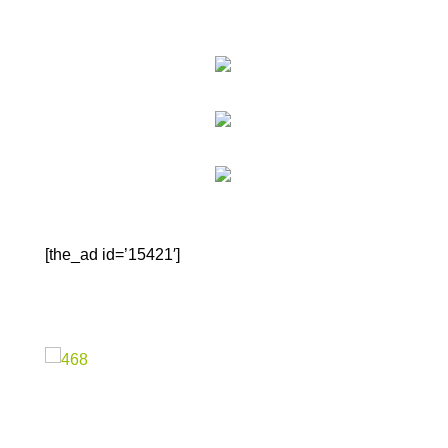
[the_ad id=’15421′]