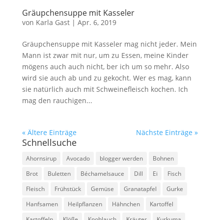
Gräupchensuppe mit Kasseler
von
Karla Gast
|
Apr. 6, 2019
Gräupchensuppe mit Kasseler mag nicht jeder. Mein
Mann ist zwar mit nur, um zu Essen, meine Kinder
mögens auch auch nicht, ber ich um so mehr. Also
wird sie auch ab und zu gekocht. Wer es mag, kann
sie natürlich auch mit Schweinefleisch kochen. Ich
mag den rauchigen...
« Ältere Einträge
Nächste Einträge »
Schnellsuche
Ahornsirup
Avocado
blogger werden
Bohnen
Brot
Buletten
Béchamelsauce
Dill
Ei
Fisch
Fleisch
Frühstück
Gemüse
Granatapfel
Gurke
Hanfsamen
Heilpflanzen
Hähnchen
Kartoffel
Kartoffeln
Klöße
Knoblauch
Kräuter
Kurkuma