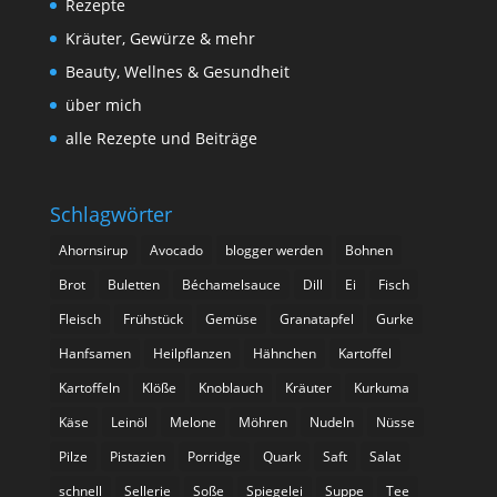
Rezepte
Kräuter, Gewürze & mehr
Beauty, Wellnes & Gesundheit
über mich
alle Rezepte und Beiträge
Schlagwörter
Ahornsirup
Avocado
blogger werden
Bohnen
Brot
Buletten
Béchamelsauce
Dill
Ei
Fisch
Fleisch
Frühstück
Gemüse
Granatapfel
Gurke
Hanfsamen
Heilpflanzen
Hähnchen
Kartoffel
Kartoffeln
Klöße
Knoblauch
Kräuter
Kurkuma
Käse
Leinöl
Melone
Möhren
Nudeln
Nüsse
Pilze
Pistazien
Porridge
Quark
Saft
Salat
schnell
Sellerie
Soße
Spiegelei
Suppe
Tee