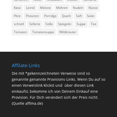
Käse
Leinöl
Melone
Möhren
Nudeln
Nüsse
Pilze
Pistazien
Porridge
Quark
Saft
Salat
schnell
Sellerie
Soße
Spiegelei
Suppe
Tee
Tomaten
Tomatensuppe
Wildkräuter
Affilate-Links
Die mit *gekennzeichneten Verweise sind so
genannte genannte Provisions-Links. Wenn Du auf so
einen Verweislink klickst und über diesen Link
einkaufst, bekomme ich von Deinem Einkauf eine
Provision. Für Dich verändert sich der Preis nicht.
(Quelle affima.de)