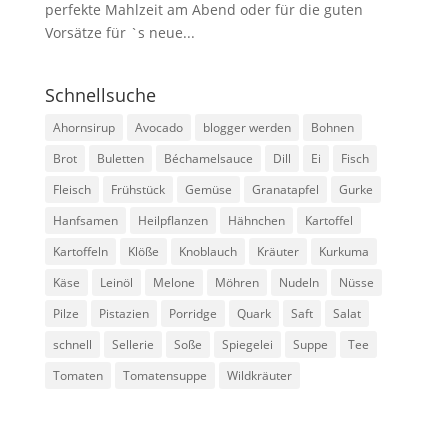
perfekte Mahlzeit am Abend oder für die guten
Vorsätze für `s neue...
Schnellsuche
Ahornsirup
Avocado
blogger werden
Bohnen
Brot
Buletten
Béchamelsauce
Dill
Ei
Fisch
Fleisch
Frühstück
Gemüse
Granatapfel
Gurke
Hanfsamen
Heilpflanzen
Hähnchen
Kartoffel
Kartoffeln
Klöße
Knoblauch
Kräuter
Kurkuma
Käse
Leinöl
Melone
Möhren
Nudeln
Nüsse
Pilze
Pistazien
Porridge
Quark
Saft
Salat
schnell
Sellerie
Soße
Spiegelei
Suppe
Tee
Tomaten
Tomatensuppe
Wildkräuter