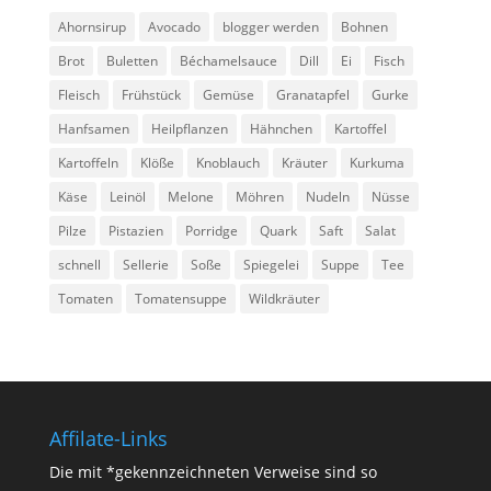
Ahornsirup
Avocado
blogger werden
Bohnen
Brot
Buletten
Béchamelsauce
Dill
Ei
Fisch
Fleisch
Frühstück
Gemüse
Granatapfel
Gurke
Hanfsamen
Heilpflanzen
Hähnchen
Kartoffel
Kartoffeln
Klöße
Knoblauch
Kräuter
Kurkuma
Käse
Leinöl
Melone
Möhren
Nudeln
Nüsse
Pilze
Pistazien
Porridge
Quark
Saft
Salat
schnell
Sellerie
Soße
Spiegelei
Suppe
Tee
Tomaten
Tomatensuppe
Wildkräuter
Affilate-Links
Die mit *gekennzeichneten Verweise sind so