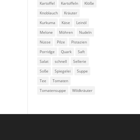
Kartoffel
Kartoffeln
Klöße
Knoblauch
Kräuter
Kurkuma
Käse
Leinöl
Melone
Möhren
Nudeln
Nüsse
Pilze
Pistazien
Porridge
Quark
Saft
Salat
schnell
Sellerie
Soße
Spiegelei
Suppe
Tee
Tomaten
Tomatensuppe
Wildkräuter