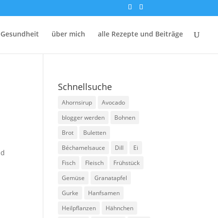
 Gesundheit
über mich
alle Rezepte und Beiträge
Schnellsuche
Ahornsirup
Avocado
blogger werden
Bohnen
Brot
Buletten
Béchamelsauce
Dill
Ei
nd
Fisch
Fleisch
Frühstück
Gemüse
Granatapfel
Gurke
Hanfsamen
Heilpflanzen
Hähnchen