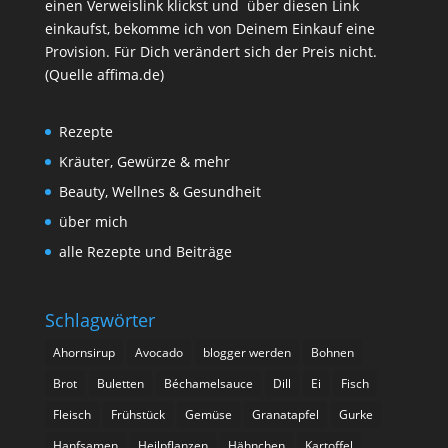
einen Verweislink klickst und über diesen Link
einkaufst, bekomme ich von Deinem Einkauf eine
Provision. Für Dich verändert sich der Preis nicht.
(Quelle affima.de)
Rezepte
Kräuter, Gewürze & mehr
Beauty, Wellnes & Gesundheit
über mich
alle Rezepte und Beiträge
Schlagwörter
Ahornsirup
Avocado
blogger werden
Bohnen
Brot
Buletten
Béchamelsauce
Dill
Ei
Fisch
Fleisch
Frühstück
Gemüse
Granatapfel
Gurke
Hanfsamen
Heilpflanzen
Hähnchen
Kartoffel