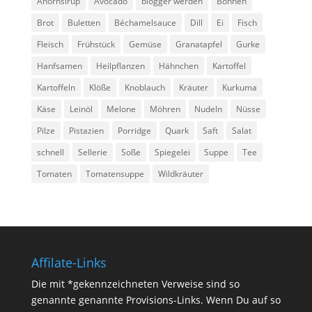
Ahornsirup
Avocado
blogger werden
Bohnen
Brot
Buletten
Béchamelsauce
Dill
Ei
Fisch
Fleisch
Frühstück
Gemüse
Granatapfel
Gurke
Hanfsamen
Heilpflanzen
Hähnchen
Kartoffel
Kartoffeln
Klöße
Knoblauch
Kräuter
Kurkuma
Käse
Leinöl
Melone
Möhren
Nudeln
Nüsse
Pilze
Pistazien
Porridge
Quark
Saft
Salat
schnell
Sellerie
Soße
Spiegelei
Suppe
Tee
Tomaten
Tomatensuppe
Wildkräuter
Affilate-Links
Die mit *gekennzeichneten Verweise sind so
genannte genannte Provisions-Links. Wenn Du auf so