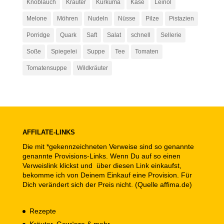
Knoblauch
Kräuter
Kurkuma
Käse
Leinöl
Melone
Möhren
Nudeln
Nüsse
Pilze
Pistazien
Porridge
Quark
Saft
Salat
schnell
Sellerie
Soße
Spiegelei
Suppe
Tee
Tomaten
Tomatensuppe
Wildkräuter
AFFILATE-LINKS
Die mit *gekennzeichneten Verweise sind so genannte
genannte Provisions-Links. Wenn Du auf so einen
Verweislink klickst und über diesen Link einkaufst,
bekomme ich von Deinem Einkauf eine Provision. Für
Dich verändert sich der Preis nicht. (Quelle affima.de)
Rezepte