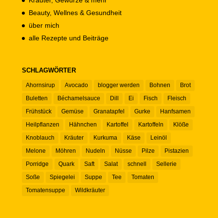
Kräuter, Gewürze & mehr
Beauty, Wellnes & Gesundheit
über mich
alle Rezepte und Beiträge
SCHLAGWÖRTER
Ahornsirup
Avocado
blogger werden
Bohnen
Brot
Buletten
Béchamelsauce
Dill
Ei
Fisch
Fleisch
Frühstück
Gemüse
Granatapfel
Gurke
Hanfsamen
Heilpflanzen
Hähnchen
Kartoffel
Kartoffeln
Klöße
Knoblauch
Kräuter
Kurkuma
Käse
Leinöl
Melone
Möhren
Nudeln
Nüsse
Pilze
Pistazien
Porridge
Quark
Saft
Salat
schnell
Sellerie
Soße
Spiegelei
Suppe
Tee
Tomaten
Tomatensuppe
Wildkräuter