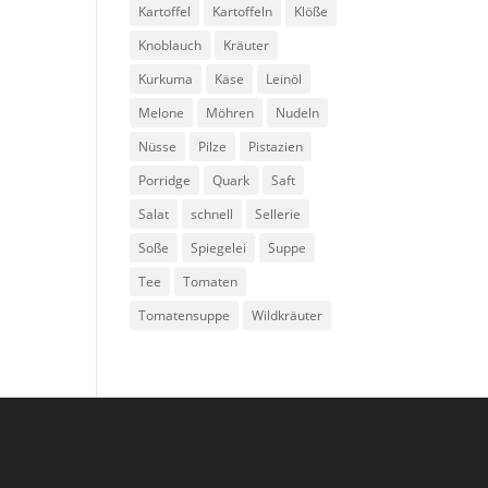
Kartoffel
Kartoffeln
Klöße
Knoblauch
Kräuter
Kurkuma
Käse
Leinöl
Melone
Möhren
Nudeln
Nüsse
Pilze
Pistazien
Porridge
Quark
Saft
Salat
schnell
Sellerie
Soße
Spiegelei
Suppe
Tee
Tomaten
Tomatensuppe
Wildkräuter