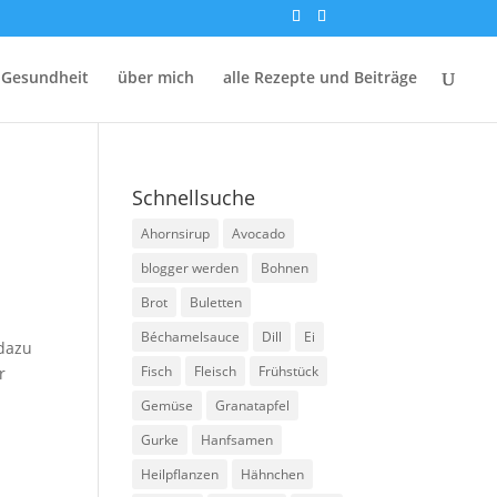
 Gesundheit
über mich
alle Rezepte und Beiträge
Schnellsuche
Ahornsirup
Avocado
blogger werden
Bohnen
Brot
Buletten
Béchamelsauce
Dill
Ei
 dazu
Fisch
Fleisch
Frühstück
r
Gemüse
Granatapfel
Gurke
Hanfsamen
Heilpflanzen
Hähnchen