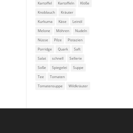
Kartoffel
Kartoffeln
Klöße
Knoblauch
Kräuter
Kurkuma
Käse
Leinöl
Melone
Möhren
Nudeln
Nüsse
Pilze
Pistazien
Porridge
Quark
Saft
Salat
schnell
Sellerie
Soße
Spiegelei
Suppe
Tee
Tomaten
Tomatensuppe
Wildkräuter