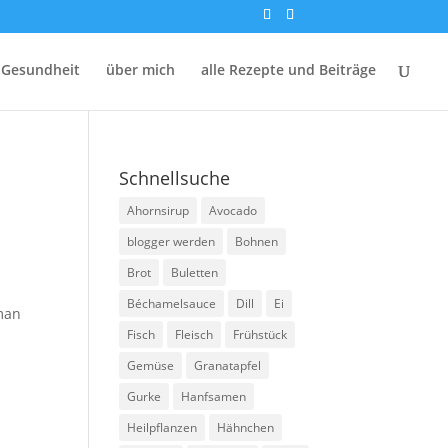
 Gesundheit
über mich
alle Rezepte und Beiträge
Schnellsuche
Ahornsirup
Avocado
blogger werden
Bohnen
Brot
Buletten
Béchamelsauce
Dill
Ei
 man
Fisch
Fleisch
Frühstück
.
Gemüse
Granatapfel
Gurke
Hanfsamen
Heilpflanzen
Hähnchen