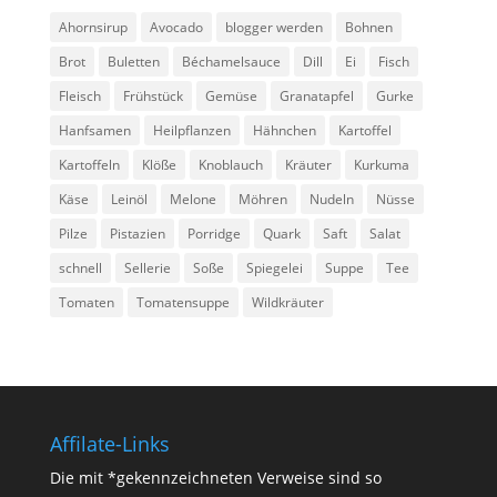
Ahornsirup
Avocado
blogger werden
Bohnen
Brot
Buletten
Béchamelsauce
Dill
Ei
Fisch
Fleisch
Frühstück
Gemüse
Granatapfel
Gurke
Hanfsamen
Heilpflanzen
Hähnchen
Kartoffel
Kartoffeln
Klöße
Knoblauch
Kräuter
Kurkuma
Käse
Leinöl
Melone
Möhren
Nudeln
Nüsse
Pilze
Pistazien
Porridge
Quark
Saft
Salat
schnell
Sellerie
Soße
Spiegelei
Suppe
Tee
Tomaten
Tomatensuppe
Wildkräuter
Affilate-Links
Die mit *gekennzeichneten Verweise sind so